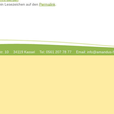
ein Lesezeichen auf den
Permalink
.
tr. 10
34119 Kassel
Tel: 0561 207 78 77
Email:
info@amandus-fr