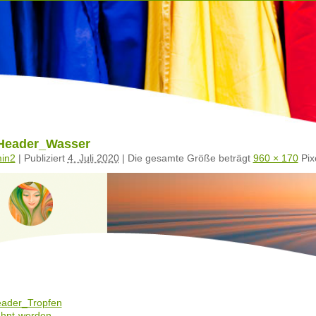
eader_Wasser
in2
|
Publiziert
4. Juli 2020
|
Die gesamte Größe beträgt
960 × 170
Pix
ader_Tropfen
hnt-werden